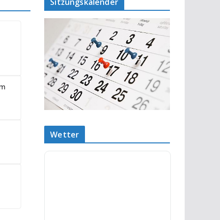
Sitzungskalender
om
Wetter