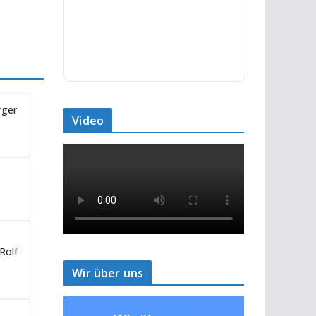
rger
Video
Rolf
Wir über uns