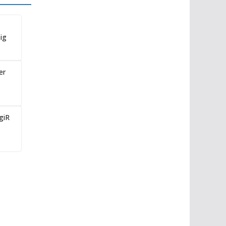
ig
er
giR