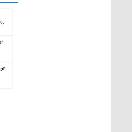
ig
er
giR