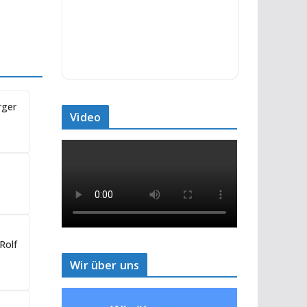
rger
Video
Rolf
Wir über uns