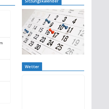
Sitzungskalender
om
Wetter