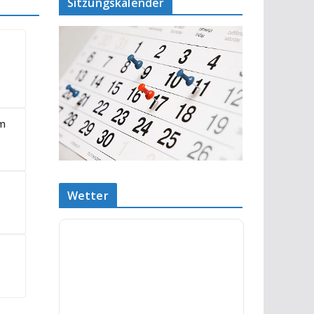
Sitzungskalender
om
Wetter